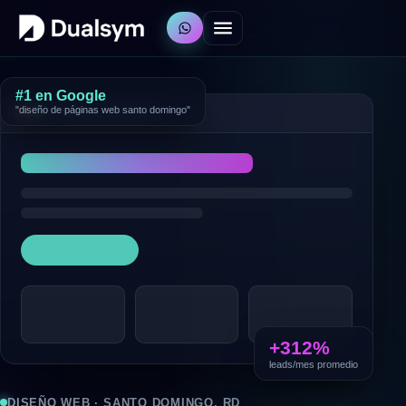
#1 en Google
"diseño de páginas web santo domingo"
tunegocio.com.do
+312%
leads/mes promedio
DISEÑO WEB · SANTO DOMINGO, RD