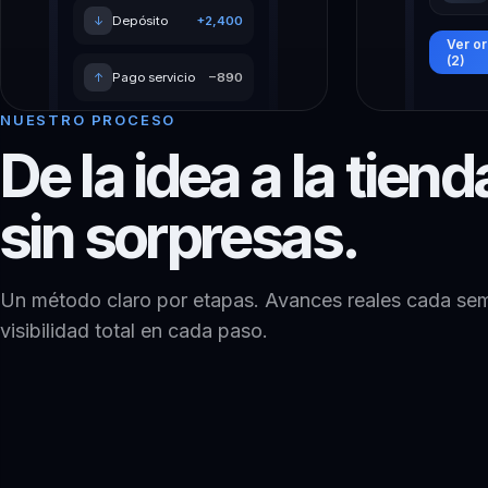
↓
Depósito
+2,400
Ver o
(2)
↑
Pago servicio
−890
NUESTRO PROCESO
De la idea a la tiend
sin sorpresas.
Un método claro por etapas. Avances reales cada se
visibilidad total en cada paso.