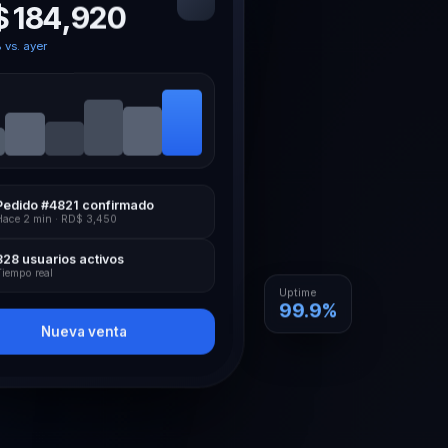
$ 184,920
vs. ayer
Pedido #4821 confirmado
Hace 2 min · RD$ 3,450
328 usuarios activos
Tiempo real
Uptime
99.9%
Nueva venta