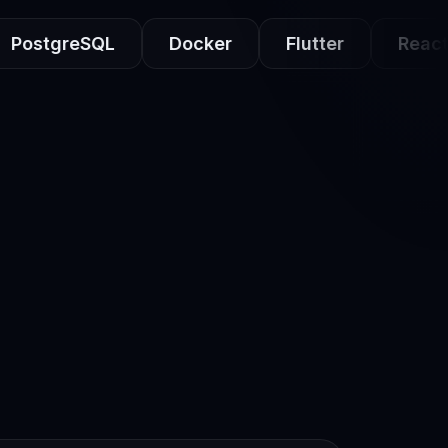
tgreSQL
Docker
Flutter
React Nati