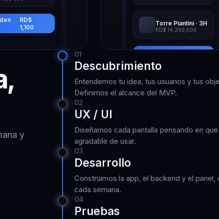
rden
RD$
Torre Piantini · 3H
1,100
RD$ 14,200,000
01
Agendar visita
Descubrimiento
a,
Entendemos tu idea, tus usuarios y tus obj
Definimos el alcance del MVP.
02
UX / UI
Diseñamos cada pantalla pensando en que s
mana y
agradable de usar.
03
Desarrollo
Construimos la app, el backend y el panel,
cada semana.
04
Pruebas