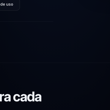
 de uso
ara cada