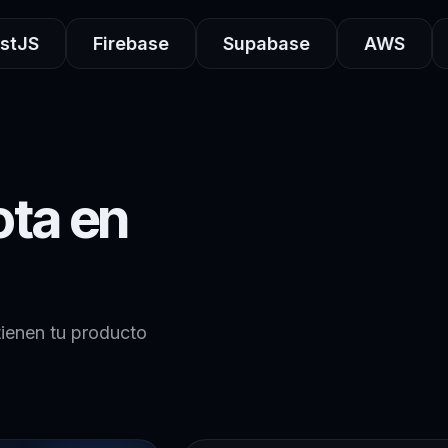
Firebase
Supabase
AWS
Pos
ota en
tienen tu producto