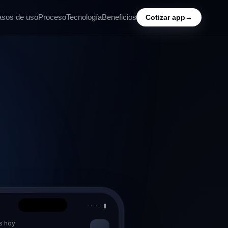
sos de uso
Proceso
Tecnología
Beneficios
Cotizar app
→
····· ▮
s hoy