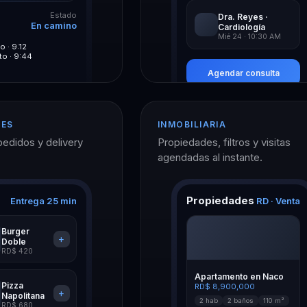
Estado
Dra. Reyes ·
En camino
Cardiología
Mié 24 · 10:30 AM
 · 9:12
to · 9:44
Agendar consulta
TES
INMOBILIARIA
pedidos y delivery
Propiedades, filtros y visitas
agendadas al instante.
Propiedades
Entrega 25 min
RD · Venta
Burger
+
Doble
RD$ 420
Apartamento en Naco
Pizza
RD$ 8,900,000
+
Napolitana
2 hab
2 baños
110 m²
RD$ 680