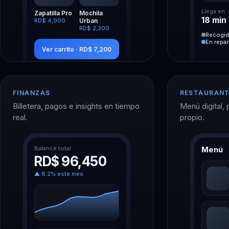
Llega en
Zapatilla Pro
Mochila
18 min
RD$ 4,900
Urban
RD$ 2,300
Recogido
En repar
Ver carrito · RD$ 7,200
FINANZAS
RESTAURAN
Billetera, pagos e insights en tiempo
Menú digital, 
real.
propio.
Balance total
Menú
RD$ 96,450
▲ 8.2% este mes