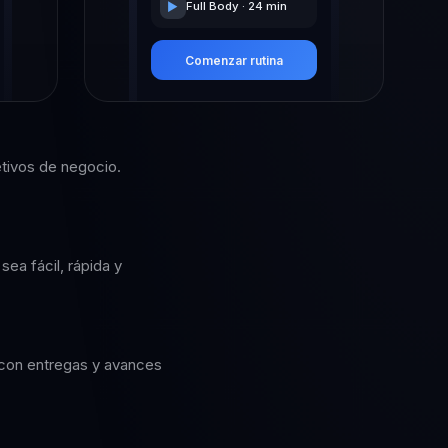
▶
Full Body · 24 min
Comenzar rutina
etivos de negocio.
ea fácil, rápida y
 con entregas y avances