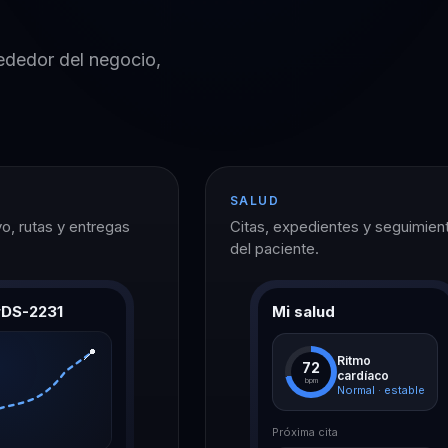
ededor del negocio,
SALUD
o, rutas y entregas
Citas, expedientes y seguimien
del paciente.
#DS-2231
Mi salud
📍
Ritmo
72
cardíaco
bpm
Normal · estable
Próxima cita