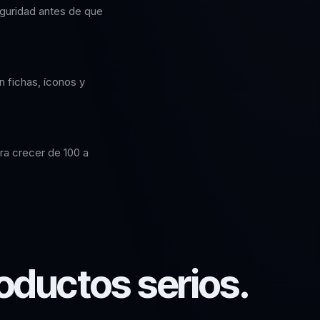
eguridad antes de que
 fichas, íconos y
ara crecer de 100 a
oductos serios.