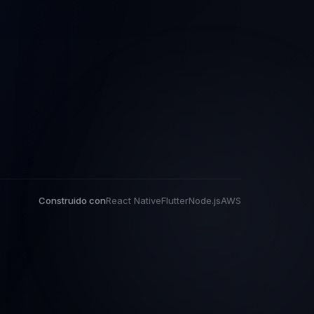
Construido con
React Native
Flutter
Node.js
AWS