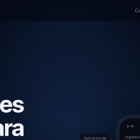
Ca
nes
ara
9:41
Ingreso