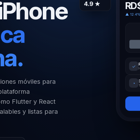
 iPhone
Rating tienda
RD
4.9 ★
▲ 12.4% 
ica
na.
✓
iones móviles para
◔
plataforma
omo Flutter y React
lables y listas para