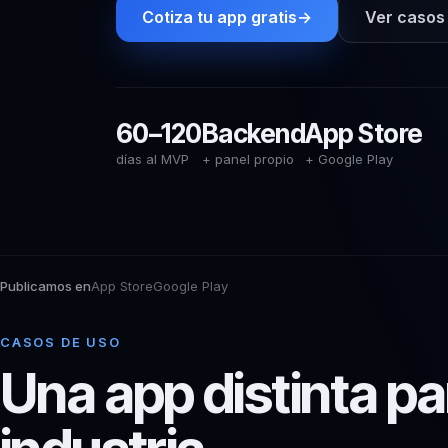
Cotiza tu app gratis
→
Ver casos
60–120
Backend
App Store
días al MVP
+ panel propio
+ Google Play
Publicamos en
App Store
Google Play
CASOS DE USO
Una app distinta p