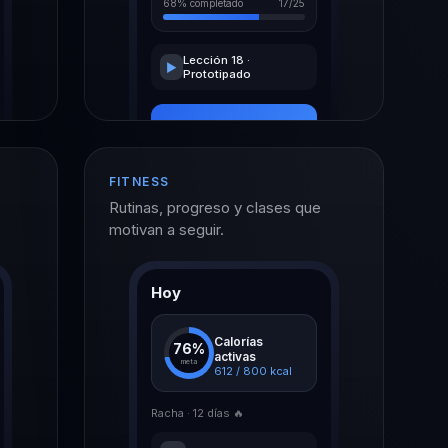
68% completado
17/25
Lección 18 ·
▶
Prototipado
Continuar
FITNESS
Rutinas, progreso y clases que
motivan a seguir.
Hoy
Calorías
76%
activas
meta
612 / 800 kcal
Racha · 12 días 🔥